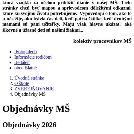
ktorá vznikla za účelom priblížiť dianie v našej MŠ. Tieto
stránky chcú byť mapou a sprievodcom dôležitými odkazmi,
ktoré ku svojmu životu potrebujeme. Vypovedajú o tom, ako to
u nás žije, ako trávia čas deti, keď patria škôlke, keď druhými
mamami sú pani učiteľky. Majú však hlavne ukázať, aké
šikovné a úžasné deti sú našimi žiakmi...
kolektív pracovníkov MŠ
Fotogaléria
Informácie rodičom
Jedáleň
obec Blatné
Úvodná stránka
O škole
ZVEREJŇOVANIE
Objednávky MŠ
Objednávky MŠ
Objednávky 2026