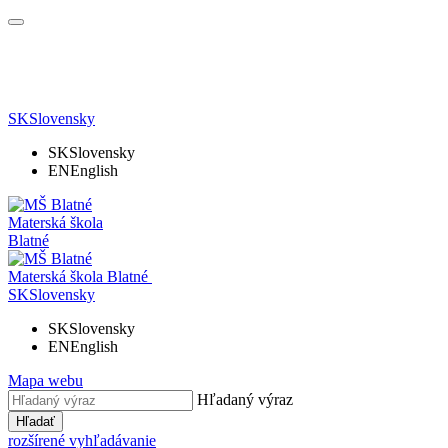
SK
Slovensky
SK
Slovensky
EN
English
Materská škola
Blatné
Materská škola
Blatné
SK
Slovensky
SK
Slovensky
EN
English
Mapa webu
Hľadaný výraz
Hľadať
rozšírené vyhľadávanie