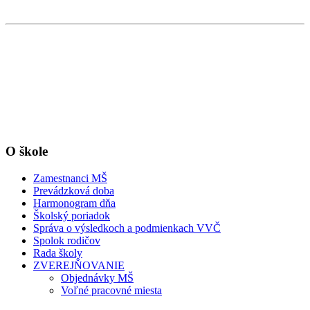
O škole
Zamestnanci MŠ
Prevádzková doba
Harmonogram dňa
Školský poriadok
Správa o výsledkoch a podmienkach VVČ
Spolok rodičov
Rada školy
ZVEREJŇOVANIE
Objednávky MŠ
Voľné pracovné miesta