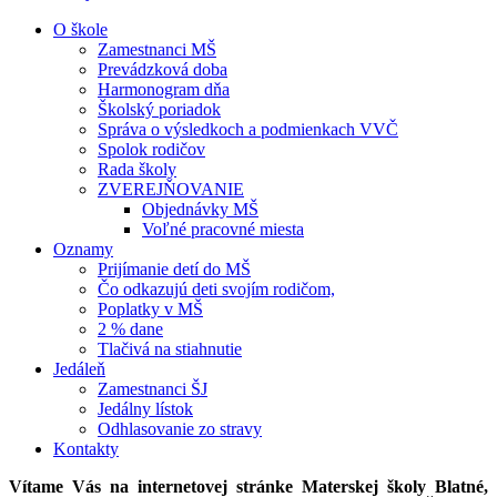
O škole
Zamestnanci MŠ
Prevádzková doba
Harmonogram dňa
Školský poriadok
Správa o výsledkoch a podmienkach VVČ
Spolok rodičov
Rada školy
ZVEREJŇOVANIE
Objednávky MŠ
Voľné pracovné miesta
Oznamy
Prijímanie detí do MŠ
Čo odkazujú deti svojím rodičom,
Poplatky v MŠ
2 % dane
Tlačivá na stiahnutie
Jedáleň
Zamestnanci ŠJ
Jedálny lístok
Odhlasovanie zo stravy
Kontakty
Vítame Vás na internetovej stránke Materskej školy Blatné,