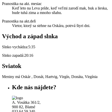
Pranostika na akt. mesiac
Keď leto na Leva príde, keď veľmi zarodí mak, buk a lieska,
bude tuhá zima a mnoho sňahu.
Pranostika na akt.deň
Vietor, ktorý sa strhne na Oskára, potrvá štyri dni.
Východ a západ slnka
Slnko vychádza:
5:35
Slnko zapadá:
20:16
Sviatok
Meniny má
Oskár
, Donát, Hartvig, Virgín, Donáta, Virgínia
Kde
nás
nájdete?
A. Vosátka 361/2,
900 82, Blatné
033 64 59 340